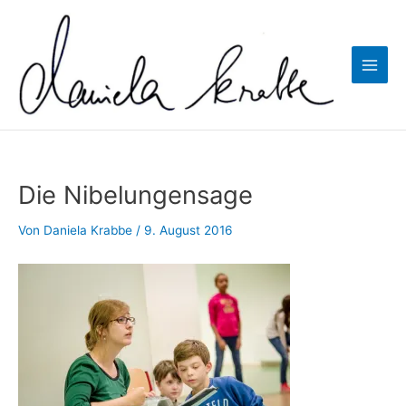
Zum
Inhalt
springen
Main
Men
Die Nibelungensage
Von
Daniela Krabbe
/
9. August 2016